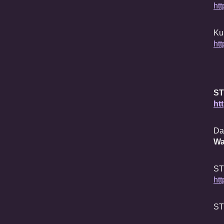
ht
Ku
htt
ST
htt
Da
Wa
ST
ht
ST