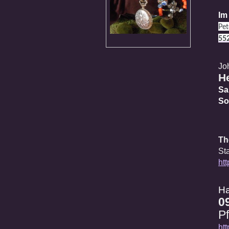
Im
Pet
552
Jo
H
Sa
So
Th
St
ht
Ha
0
P
ht